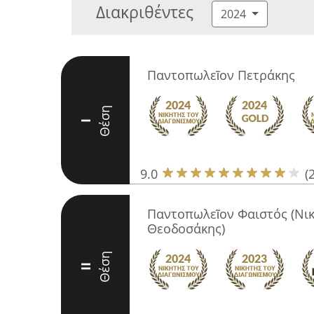
Διακριθέντες
2024
Παντοπωλεῖον Πετράκης
Θέση
I
9.0
(
Παντοπωλεῖον Φαιστός (Νι
Θεοδοσάκης)
Θέση
II