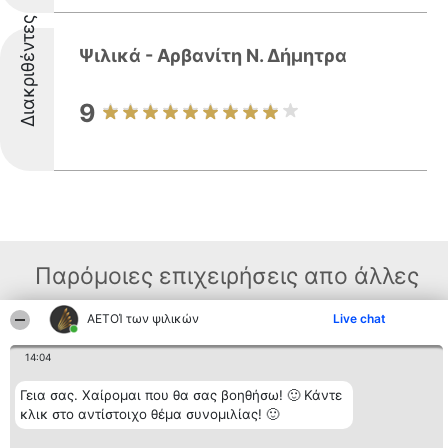
Διακριθέντες
Ψιλικά - Αρβανίτη Ν. Δήμητρα
9
Παρόμοιες επιχειρήσεις απο άλλες
περιοχές
ΑΕΤΟΊ των ψιλικών
Live chat
14:04
Διοργανωτής της
Κατάταξη
Επικοινωνία
κατάταξης
Διακριθέντες
Επικοινωνία
Γεια σας. Χαίρομαι που θα σας βοηθήσω! 🙂 Κάντε
BEAUTIFUL COMPANY
Λίστα όλων
κλικ στο αντίστοιχο θέμα συνομιλίας! 🙂
Μονοπρόσωπη ΙΚΕ
των
ΤΗΛ. ΕΠΙΚΟΙΝΩΝΙΑΣ:
διακριθέντων