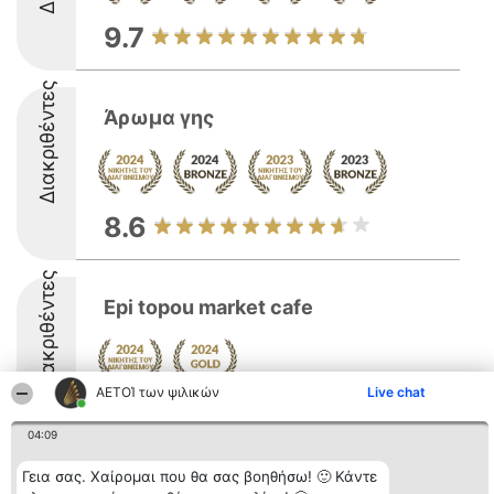
9.7
Διακριθέντες
Άρωμα γης
8.6
Διακριθέντες
Epi topou market cafe
ΑΕΤΟΊ των ψιλικών
Live chat
8.9
04:09
Γεια σας. Χαίρομαι που θα σας βοηθήσω! 🙂 Κάντε
Διοργανωτής της
Κατάταξη
Επικοινωνία