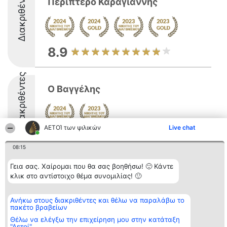
Διακριθέντες
Περίπτερο Καραγιάννης
8.9
Διακριθέντες
Ο Βαγγέλης
ΑΕΤΟΊ των ψιλικών
Live chat
8.5
08:15
Γεια σας. Χαίρομαι που θα σας βοηθήσω! 🙂 Κάντε
Διοργανωτής της
Κατάταξη
Επικοινωνία
κλικ στο αντίστοιχο θέμα συνομιλίας! 🙂
κατάταξης
Διακριθέντες
Επικοινωνία
BEAUTIFUL COMPANY
Λίστα όλων
Μονοπρόσωπη ΙΚΕ
των
Ανήκω στους διακριθέντες και θέλω να παραλάβω το
ΤΗΛ. ΕΠΙΚΟΙΝΩΝΙΑΣ:
διακριθέντων
πακέτο βραβείων
2104128019
Μεθοδολογία
Θέλω να ελέγξω την επιχείρηση μου στην κατάταξη
email:
Όροι &
"Αετοί"