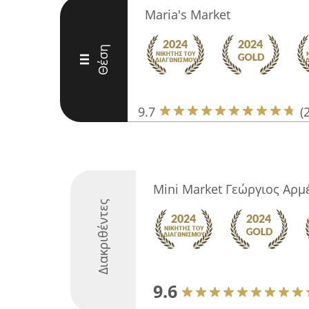
Maria's Market
Θέση
III
9.7
(
Mini Market Γεώργιος Αρμ
Διακριθέντες
9.6