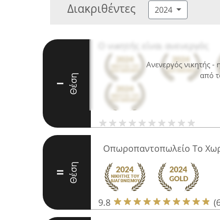
Διακριθέντες
2024
Ο νικητής είναι ανενεργός
Ανενεργός νικητής -
από τ
Θέση
I
Οπωροπαντοπωλείο Το Χω
Θέση
II
9.8
(