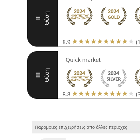
Θέση
II
8.9
(
Quick market
Θέση
III
8.8
(
Παρόμοιες επιχειρήσεις απο άλλες περιοχές