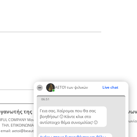
ΑΕΤΟΊ των ψιλικών
Live chat
06:51
Γεια σας. Χαίρομαι που θα σας
ργανωτής της κατάταξης
Κατάταξη
Επικοινων
βοηθήσω! 🙂 Κάντε κλικ στο
IFUL COMPANY Μονοπρόσωπη ΙΚΕ
Διακριθέντες
Επικοινωνία
αντίστοιχο θέμα συνομιλίας! 🙂
ΤΗΛ. ΕΠΙΚΟΙΝΩΝΙΑΣ: 2104128019
Λίστα
email: aetoi@beautifulcompany.co
όλων των
διακριθέντων