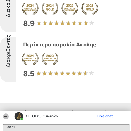
Διακριθέντες
8.9
Διακριθέντες
Περίπτερο παραλία Ακολης
8.5
Παρόμοιες επιχειρήσεις απο άλλες
ΑΕΤΟΊ των ψιλικών
Live chat
περιοχές
06:01