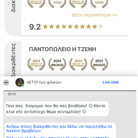
Δείτε περισσότερα >>
9.2
Διακριθέντες
ΠΑΝΤΟΠΩΛΕΙΟ Η ΤΖΕΝΗ
Δείτε περισσότερα >>
ΑΕΤΟΊ των ψιλικών
Live chat
8.7
20:12
Γεια σας. Χαίρομαι που θα σας βοηθήσω! 🙂 Κάντε
Διοργανωτής της
Κατάταξη
Επικοινωνία
κλικ στο αντίστοιχο θέμα συνομιλίας! 🙂
κατάταξης
Διακριθέντες
Επικοινωνία
BEAUTIFUL COMPANY
Λίστα όλων
Μονοπρόσωπη ΙΚΕ
των
Ανήκω στους διακριθέντες και θέλω να παραλάβω το
ΤΗΛ. ΕΠΙΚΟΙΝΩΝΙΑΣ:
διακριθέντων
πακέτο βραβείων
2104128019
Μεθοδολογία