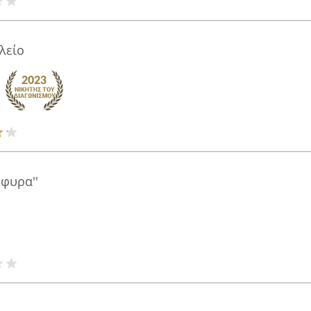
λείο
φυρα''