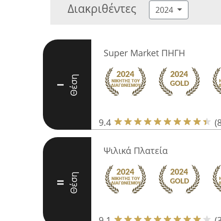
Διακριθέντες
2024
Super Market ΠΗΓΗ
Θέση
I
9.4
(
Ψιλικά Πλατεία
Θέση
II
9.1
(