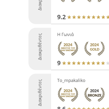
9.2
Η Γωνιά
Διακριθέντες
9
To_mpakaliko
Διακριθέντες
8.6