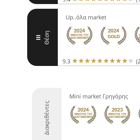
Up..όλα market
Θέση
III
9.3
(
Mini market Γρηγόρης
Διακριθέντες