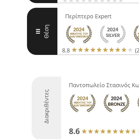
Περίπτερο Expert
Θέση
III
8.8
(
Παντοπωλείο Στασινός Κω
Διακριθέντες
8.6