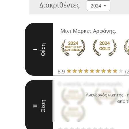
Διακριθέντες
2024
Μινι Μαρκετ Αρφάνης.
Θέση
I
8.9
(
Ο νικητής είναι ανενεργός
Ανενεργός νικητής -
από τ
Θέση
II