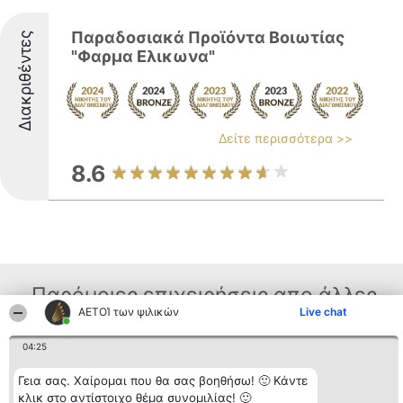
Παραδοσιακά Προϊόντα Βοιωτίας
Διακριθέντες
"Φαρμα Ελικωνα"
Δείτε περισσότερα >>
8.6
Παρόμοιες επιχειρήσεις απο άλλες
ΑΕΤΟΊ των ψιλικών
Live chat
περιοχές
04:25
Γεια σας. Χαίρομαι που θα σας βοηθήσω! 🙂 Κάντε
Διοργανωτής της
Κατάταξη
Επικοινωνία
κλικ στο αντίστοιχο θέμα συνομιλίας! 🙂
κατάταξης
Διακριθέντες
Επικοινωνία