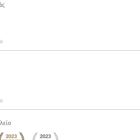
άς
λείο