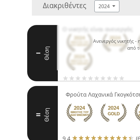
Διακριθέντες
2024
Ο νικητής είναι ανενεργός
Ανενεργός νικητής -
από τ
Θέση
I
Φρούτα Λαχανικά Γκογκότσ
Θέση
II
9.4
(