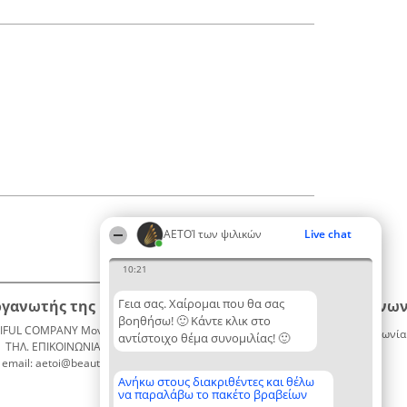
ΑΕΤΟΊ των ψιλικών
Live chat
10:21
Γεια σας. Χαίρομαι που θα σας
ργανωτής της κατάταξης
Κατάταξη
Επικοινων
βοηθήσω! 🙂 Κάντε κλικ στο
IFUL COMPANY Μονοπρόσωπη ΙΚΕ
Διακριθέντες
Επικοινωνία
αντίστοιχο θέμα συνομιλίας! 🙂
ΤΗΛ. ΕΠΙΚΟΙΝΩΝΙΑΣ: 2104128019
Λίστα
email: aetoi@beautifulcompany.co
όλων των
διακριθέντων
Ανήκω στους διακριθέντες και θέλω
να παραλάβω το πακέτο βραβείων
Μεθοδολογία