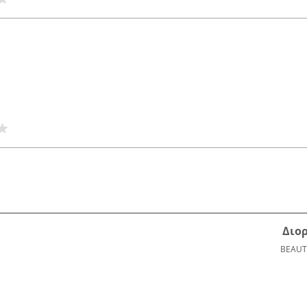
Διο
BEAUT