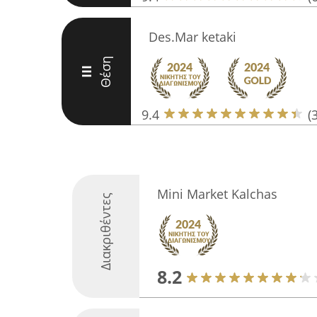
Des.Mar ketaki
Θέση
III
9.4
(
Mini Market Kalchas
Διακριθέντες
8.2