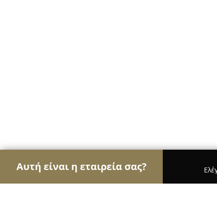
Αυτή είναι η εταιρεία σας?
Ελέ
Αετοί των ψιλικών
Παντοπωλεία, Ψιλικά, Σούπε