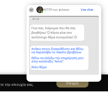
ΑΕΤΟΊ των ψιλικών
Live chat
07:14
Γεια σας. Χαίρομαι που θα σας
βοηθήσω! 🙂 Κάντε κλικ στο
αντίστοιχο θέμα συνομιλίας! 🙂
Ανήκω στους διακριθέντες και θέλω
να παραλάβω το πακέτο βραβείων
Θέλω να ελέγξω την επιχείρηση μου
στην κατάταξη "Αετοί"
Άλλο θέμα
Έλεγχος
τε την επιτυχία σας.