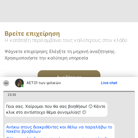
Βρείτε επιχείρηση
Η κατάταξη περιλαμβάνει τους καλύτερους στον κλάδο
Ψάχνετε επιχείρηση; Ελέγξτε τη μηχανή αναζήτησης.
Χρησιμοποιήστε την καλύτερη υπηρεσία
Αναζήτηση
ΑΕΤΟΊ των ψιλικών
Live chat
23:35
Γεια σας. Χαίρομαι που θα σας βοηθήσω! 🙂 Κάντε
κλικ στο αντίστοιχο θέμα συνομιλίας! 🙂
Διοργανωτής της
Κατάταξη
Επικοινωνία
Ανήκω στους διακριθέντες και θέλω να παραλάβω το
κατάταξης
Διακριθέντες
Επικοινωνία
πακέτο βραβείων
BEAUTIFUL COMPANY
Λίστα όλων
Μονοπρόσωπη ΙΚΕ
των