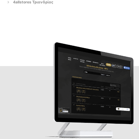
4allstores Τριανδρίας