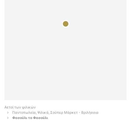
Αετοί των ψιλικών
Παντοπωλεία, Ψιλικά, Σούπερ Μάρκετ - Βριλήσσια
Φασούλι το Φασούλι