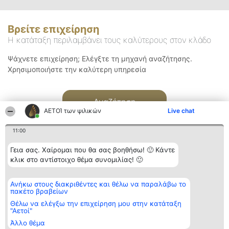
Βρείτε επιχείρηση
Η κατάταξη περιλαμβάνει τους καλύτερους στον κλάδο
Ψάχνετε επιχείρηση; Ελέγξτε τη μηχανή αναζήτησης.
Χρησιμοποιήστε την καλύτερη υπηρεσία
Αναζήτηση
ΑΕΤΟΊ των ψιλικών
Live chat
11:00
Γεια σας. Χαίρομαι που θα σας βοηθήσω! 🙂 Κάντε
κλικ στο αντίστοιχο θέμα συνομιλίας! 🙂
Διοργανωτής της
Κατάταξη
Επικοινωνία
Ανήκω στους διακριθέντες και θέλω να παραλάβω το
κατάταξης
Διακριθέντες
Επικοινωνία
πακέτο βραβείων
BEAUTIFUL COMPANY
Λίστα όλων
Μονοπρόσωπη ΙΚΕ
των
Θέλω να ελέγξω την επιχείρηση μου στην κατάταξη
ΤΗΛ. ΕΠΙΚΟΙΝΩΝΙΑΣ:
διακριθέντων
"Αετοί"
2104128019
Μεθοδολογία
Άλλο θέμα
email:
Όροι &