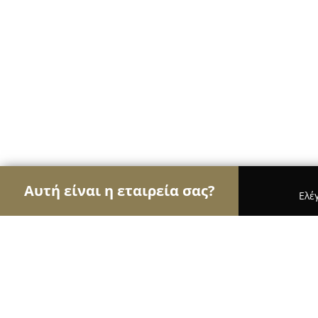
Αυτή είναι η εταιρεία σας?
Ελέ
Αετοί των ψιλικών
Παντοπωλεία, Ψιλικά, Σούπε
URBAN SMOKERS (ΜΑΛΙΓΙΑΝΝΗΣ Κ