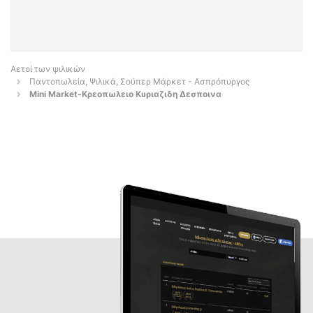
Αετοί των ψιλικών
Παντοπωλεία, Ψιλικά, Σούπερ Μάρκετ - Ασπρόπυργος
Mini Market-Κρεοπωλειο Κυριαζιδη Δεσποινα