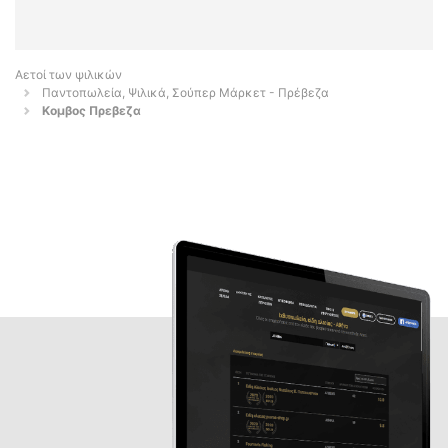
Αετοί των ψιλικών
Παντοπωλεία, Ψιλικά, Σούπερ Μάρκετ - Πρέβεζα
Κομβος Πρεβεζα