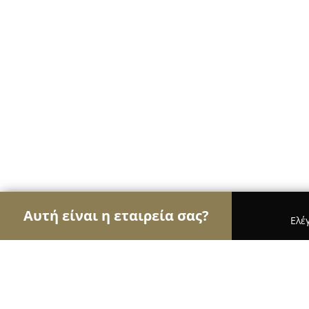
Αυτή είναι η εταιρεία σας?
Ελέ
Αετοί των ψιλικών
Παντοπωλεία, Ψιλικά, Σούπε