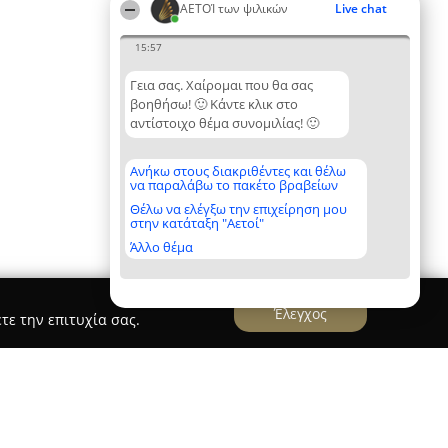
ΑΕΤΟΊ των ψιλικών
Live chat
15:57
Γεια σας. Χαίρομαι που θα σας
βοηθήσω! 🙂 Κάντε κλικ στο
αντίστοιχο θέμα συνομιλίας! 🙂
Ανήκω στους διακριθέντες και θέλω
να παραλάβω το πακέτο βραβείων
Θέλω να ελέγξω την επιχείρηση μου
στην κατάταξη "Αετοί"
Άλλο θέμα
Έλεγχος
τε την επιτυχία σας.