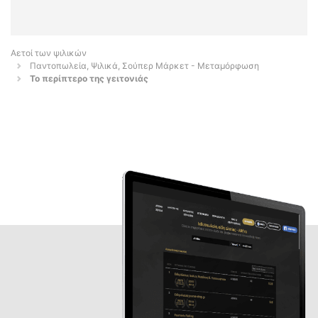
Αετοί των ψιλικών
Παντοπωλεία, Ψιλικά, Σούπερ Μάρκετ - Μεταμόρφωση
Το περίπτερο της γειτονιάς