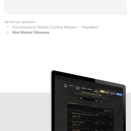
Αετοί των ψιλικών
Παντοπωλεία, Ψιλικά, Σούπερ Μάρκετ - Παραδεισι
Mini Market Filimonas