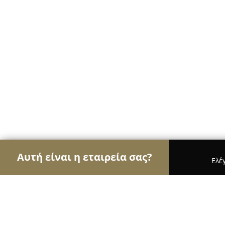
Αυτή είναι η εταιρεία σας?
Ελέ
Αετοί των ψιλικών
Παντοπωλεία, Ψιλικά, Σούπε