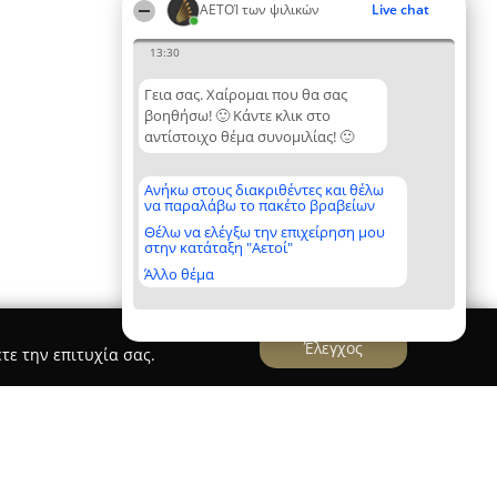
ΑΕΤΟΊ των ψιλικών
Live chat
13:30
Γεια σας. Χαίρομαι που θα σας
βοηθήσω! 🙂 Κάντε κλικ στο
αντίστοιχο θέμα συνομιλίας! 🙂
Ανήκω στους διακριθέντες και θέλω
να παραλάβω το πακέτο βραβείων
Θέλω να ελέγξω την επιχείρηση μου
στην κατάταξη "Αετοί"
Άλλο θέμα
Έλεγχος
τε την επιτυχία σας.
κη Γωνια