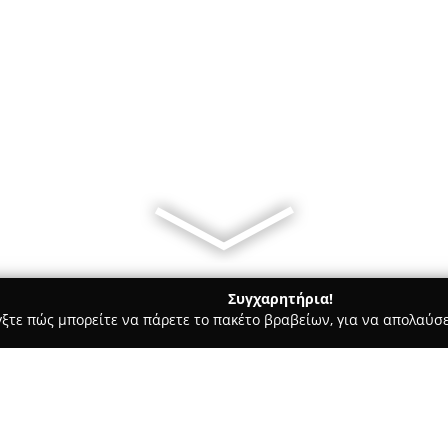
Συγχαρητήρια!
γξτε πώς μπορείτε να πάρετε το πακέτο βραβείων, για να απολαύσε
ρ Μάρκετ - Λιμενασ Χερσονησου
Οπωροπαντοπωλειο Η Κρητι