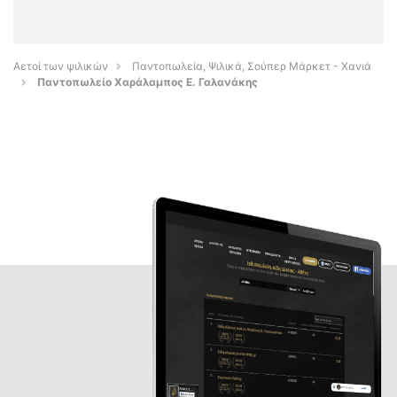
Αετοί των ψιλικών
Παντοπωλεία, Ψιλικά, Σούπερ Μάρκετ - Χανιά
Παντοπωλείο Χαράλαμπος Ε. Γαλανάκης