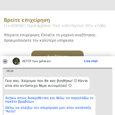
Βρείτε επιχείρηση
Η κατάταξη περιλαμβάνει τους καλύτερους στον κλάδο
Ψάχνετε επιχείρηση; Ελέγξτε τη μηχανή αναζήτησης.
Χρησιμοποιήστε την καλύτερη υπηρεσία
Αναζήτηση
ΑΕΤΟΊ των ψιλικών
Live chat
09:26
Γεια σας. Χαίρομαι που θα σας βοηθήσω! 🙂 Κάντε
κλικ στο αντίστοιχο θέμα συνομιλίας! 🙂
Διοργανωτής της
Κατάταξη
Επικοινωνία
Ανήκω στους διακριθέντες και θέλω να παραλάβω το
κατάταξης
Διακριθέντες
Επικοινωνία
πακέτο βραβείων
BEAUTIFUL COMPANY
Λίστα όλων
Μονοπρόσωπη ΙΚΕ
των
Θέλω να ελέγξω την επιχείρηση μου στην κατάταξη
ΤΗΛ. ΕΠΙΚΟΙΝΩΝΙΑΣ:
διακριθέντων
"Αετοί"
2104128019
Μεθοδολογία