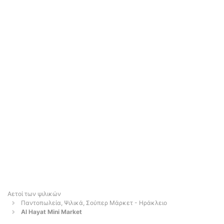
Αετοί των ψιλικών
Παντοπωλεία, Ψιλικά, Σούπερ Μάρκετ - Ηράκλειο
Al Hayat Mini Market