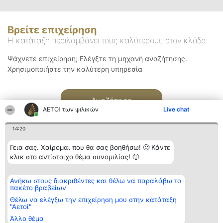
Βρείτε επιχείρηση
Η κατάταξη περιλαμβάνει τους καλύτερους στον κλάδο
Ψάχνετε επιχείρηση; Ελέγξτε τη μηχανή αναζήτησης.
Χρησιμοποιήστε την καλύτερη υπηρεσία
Αναζήτηση
ΑΕΤΟΊ των ψιλικών
Live chat
14:20
Γεια σας. Χαίρομαι που θα σας βοηθήσω! 🙂 Κάντε
κλικ στο αντίστοιχο θέμα συνομιλίας! 🙂
Διοργανωτής της
Κατάταξη
Επικοινωνία
Ανήκω στους διακριθέντες και θέλω να παραλάβω το
κατάταξης
Διακριθέντες
Επικοινωνία
πακέτο βραβείων
BEAUTIFUL COMPANY
Λίστα όλων
Μονοπρόσωπη ΙΚΕ
των
Θέλω να ελέγξω την επιχείρηση μου στην κατάταξη
ΤΗΛ. ΕΠΙΚΟΙΝΩΝΙΑΣ:
διακριθέντων
"Αετοί"
2104128019
Μεθοδολογία
Άλλο θέμα
email:
Όροι &