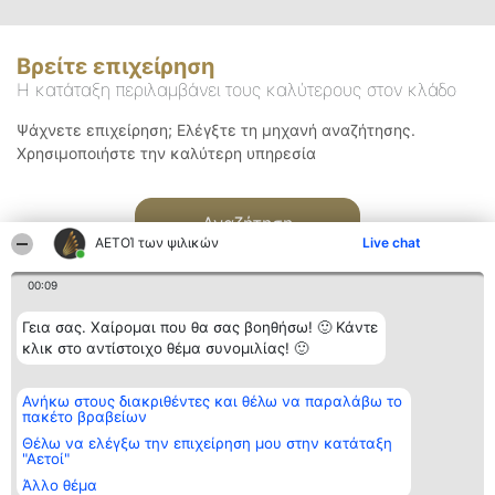
Βρείτε επιχείρηση
Η κατάταξη περιλαμβάνει τους καλύτερους στον κλάδο
Ψάχνετε επιχείρηση; Ελέγξτε τη μηχανή αναζήτησης.
Χρησιμοποιήστε την καλύτερη υπηρεσία
Αναζήτηση
ΑΕΤΟΊ των ψιλικών
Live chat
00:09
Γεια σας. Χαίρομαι που θα σας βοηθήσω! 🙂 Κάντε
κλικ στο αντίστοιχο θέμα συνομιλίας! 🙂
Διοργανωτής της
Κατάταξη
Επικοινωνία
Ανήκω στους διακριθέντες και θέλω να παραλάβω το
κατάταξης
Διακριθέντες
Επικοινωνία
πακέτο βραβείων
BEAUTIFUL COMPANY
Λίστα όλων
Μονοπρόσωπη ΙΚΕ
των
Θέλω να ελέγξω την επιχείρηση μου στην κατάταξη
ΤΗΛ. ΕΠΙΚΟΙΝΩΝΙΑΣ:
διακριθέντων
"Αετοί"
2104128019
Μεθοδολογία
Άλλο θέμα
email:
Όροι &