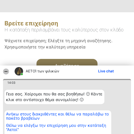
Βρείτε επιχείρηση
Η κατάταξη περιλαμβάνει τους καλύτερους στον κλάδο
Ψάχνετε επιχείρηση; Ελέγξτε τη μηχανή αναζήτησης.
Χρησιμοποιήστε την καλύτερη υπηρεσία
Αναζήτηση
ΑΕΤΟΊ των ψιλικών
Live chat
14:03
Γεια σας. Χαίρομαι που θα σας βοηθήσω! 🙂 Κάντε
κλικ στο αντίστοιχο θέμα συνομιλίας! 🙂
Διοργανωτής της
Κατάταξη
Επικοινωνία
Ανήκω στους διακριθέντες και θέλω να παραλάβω το
κατάταξης
Διακριθέντες
Επικοινωνία
πακέτο βραβείων
BEAUTIFUL COMPANY
Λίστα όλων
Μονοπρόσωπη ΙΚΕ
των
Θέλω να ελέγξω την επιχείρηση μου στην κατάταξη
ΤΗΛ. ΕΠΙΚΟΙΝΩΝΙΑΣ:
διακριθέντων
"Αετοί"
2104128019
Μεθοδολογία