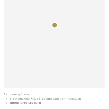
Αετοί των ψιλικών
Παντοπωλεία, Ψιλικά, Σούπερ Μάρκετ - Λευκίμμη
KIOSK IQOS PARTNER