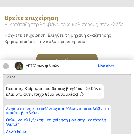
Βρείτε επιχείρηση
Η κατάταξη περιλαμβάνει τους καλύτερους στον κλάδο
Ψάχνετε επιχείρηση; Ελέγξτε τη μηχανή αναζήτησης.
Χρησιμοποιήστε την καλύτερη υπηρεσία
Αναζήτηση
ΑΕΤΟΊ των ψιλικών
Live chat
05:14
Γεια σας. Χαίρομαι που θα σας βοηθήσω! 🙂 Κάντε
κλικ στο αντίστοιχο θέμα συνομιλίας! 🙂
Διοργανωτής της
Κατάταξη
Επικοινωνία
Ανήκω στους διακριθέντες και θέλω να παραλάβω το
κατάταξης
Διακριθέντες
Επικοινωνία
πακέτο βραβείων
BEAUTIFUL COMPANY
Λίστα όλων
Μονοπρόσωπη ΙΚΕ
των
Θέλω να ελέγξω την επιχείρηση μου στην κατάταξη
ΤΗΛ. ΕΠΙΚΟΙΝΩΝΙΑΣ:
διακριθέντων
"Αετοί"
2104128019
Μεθοδολογία
Άλλο θέμα
email:
Όροι &