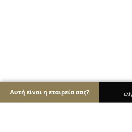
Αυτή είναι η εταιρεία σας?
Ελέ
Αετοί των ψιλικών
Παντοπωλεία, Ψιλικά, Σούπε