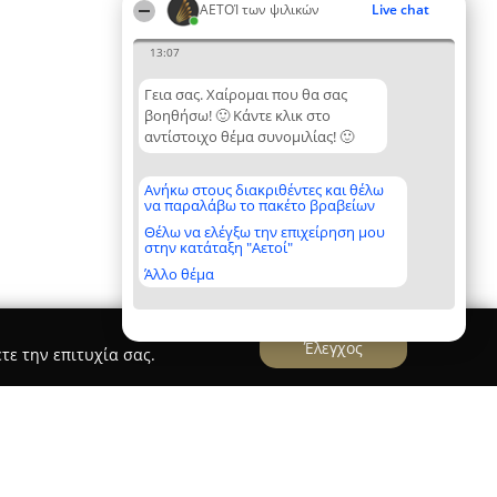
ΑΕΤΟΊ των ψιλικών
Live chat
13:07
Γεια σας. Χαίρομαι που θα σας
βοηθήσω! 🙂 Κάντε κλικ στο
αντίστοιχο θέμα συνομιλίας! 🙂
Ανήκω στους διακριθέντες και θέλω
να παραλάβω το πακέτο βραβείων
Θέλω να ελέγξω την επιχείρηση μου
στην κατάταξη "Αετοί"
Άλλο θέμα
Έλεγχος
τε την επιτυχία σας.