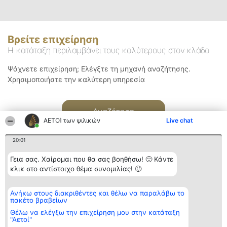
Βρείτε επιχείρηση
Η κατάταξη περιλαμβάνει τους καλύτερους στον κλάδο
Ψάχνετε επιχείρηση; Ελέγξτε τη μηχανή αναζήτησης.
Χρησιμοποιήστε την καλύτερη υπηρεσία
Αναζήτηση
ΑΕΤΟΊ των ψιλικών
Live chat
20:01
Γεια σας. Χαίρομαι που θα σας βοηθήσω! 🙂 Κάντε
κλικ στο αντίστοιχο θέμα συνομιλίας! 🙂
Διοργανωτής της
Κατάταξη
Επικοινωνία
Ανήκω στους διακριθέντες και θέλω να παραλάβω το
κατάταξης
Διακριθέντες
Επικοινωνία
πακέτο βραβείων
BEAUTIFUL COMPANY
Λίστα όλων
Μονοπρόσωπη ΙΚΕ
των
Θέλω να ελέγξω την επιχείρηση μου στην κατάταξη
ΤΗΛ. ΕΠΙΚΟΙΝΩΝΙΑΣ:
διακριθέντων
"Αετοί"
2104128019
Μεθοδολογία