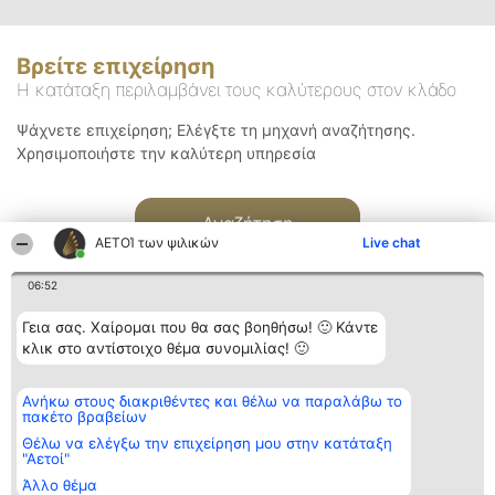
Βρείτε επιχείρηση
Η κατάταξη περιλαμβάνει τους καλύτερους στον κλάδο
Ψάχνετε επιχείρηση; Ελέγξτε τη μηχανή αναζήτησης.
Χρησιμοποιήστε την καλύτερη υπηρεσία
Αναζήτηση
ΑΕΤΟΊ των ψιλικών
Live chat
06:52
Γεια σας. Χαίρομαι που θα σας βοηθήσω! 🙂 Κάντε
κλικ στο αντίστοιχο θέμα συνομιλίας! 🙂
Διοργανωτής της
Κατάταξη
Επικοινωνία
Ανήκω στους διακριθέντες και θέλω να παραλάβω το
κατάταξης
Διακριθέντες
Επικοινωνία
πακέτο βραβείων
BEAUTIFUL COMPANY
Λίστα όλων
Μονοπρόσωπη ΙΚΕ
των
Θέλω να ελέγξω την επιχείρηση μου στην κατάταξη
ΤΗΛ. ΕΠΙΚΟΙΝΩΝΙΑΣ:
διακριθέντων
"Αετοί"
2104128019
Μεθοδολογία
Άλλο θέμα
email:
Όροι &