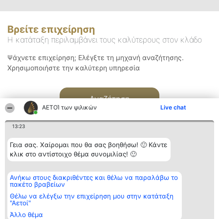
Βρείτε επιχείρηση
Η κατάταξη περιλαμβάνει τους καλύτερους στον κλάδο
Ψάχνετε επιχείρηση; Ελέγξτε τη μηχανή αναζήτησης.
Χρησιμοποιήστε την καλύτερη υπηρεσία
Αναζήτηση
ΑΕΤΟΊ των ψιλικών
Live chat
13:23
Γεια σας. Χαίρομαι που θα σας βοηθήσω! 🙂 Κάντε
κλικ στο αντίστοιχο θέμα συνομιλίας! 🙂
Διοργανωτής της
Κατάταξη
Επικοινωνία
Ανήκω στους διακριθέντες και θέλω να παραλάβω το
κατάταξης
Διακριθέντες
Επικοινωνία
πακέτο βραβείων
BEAUTIFUL COMPANY
Λίστα όλων
Μονοπρόσωπη ΙΚΕ
των
Θέλω να ελέγξω την επιχείρηση μου στην κατάταξη
ΤΗΛ. ΕΠΙΚΟΙΝΩΝΙΑΣ:
διακριθέντων
"Αετοί"
2104128019
Μεθοδολογία
Άλλο θέμα
email:
Όροι &