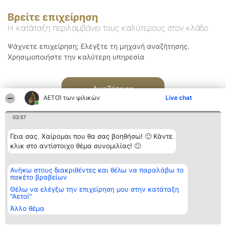
Βρείτε επιχείρηση
Η κατάταξη περιλαμβάνει τους καλύτερους στον κλάδο
Ψάχνετε επιχείρηση; Ελέγξτε τη μηχανή αναζήτησης.
Χρησιμοποιήστε την καλύτερη υπηρεσία
Αναζήτηση
ΑΕΤΟΊ των ψιλικών
Live chat
03:57
Γεια σας. Χαίρομαι που θα σας βοηθήσω! 🙂 Κάντε
κλικ στο αντίστοιχο θέμα συνομιλίας! 🙂
Διοργανωτής της
Κατάταξη
Επικοινωνία
Ανήκω στους διακριθέντες και θέλω να παραλάβω το
κατάταξης
Διακριθέντες
Επικοινωνία
πακέτο βραβείων
BEAUTIFUL COMPANY
Λίστα όλων
Μονοπρόσωπη ΙΚΕ
των
Θέλω να ελέγξω την επιχείρηση μου στην κατάταξη
ΤΗΛ. ΕΠΙΚΟΙΝΩΝΙΑΣ:
διακριθέντων
"Αετοί"
2104128019
Μεθοδολογία
Άλλο θέμα
email:
Όροι &
aetoi@beautifulcompany.co
προϋποθέσεις
ΠΟΛΙΤΙΚΗ