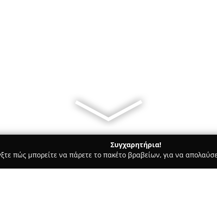
Συγχαρητήρια!
γξτε πώς μπορείτε να πάρετε το πακέτο βραβείων, για να απολαύσε
ρ Μάρκετ - Στενη Διρφυοσ
Η Στάση - Παντοπωλείο