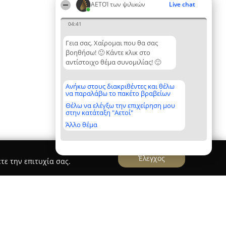
ΑΕΤΟΊ των ψιλικών
Live chat
04:41
Γεια σας. Χαίρομαι που θα σας
βοηθήσω! 🙂 Κάντε κλικ στο
αντίστοιχο θέμα συνομιλίας! 🙂
Ανήκω στους διακριθέντες και θέλω
να παραλάβω το πακέτο βραβείων
Θέλω να ελέγξω την επιχείρηση μου
στην κατάταξη "Αετοί"
Άλλο θέμα
Έλεγχος
τε την επιτυχία σας.