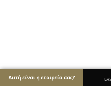
Αυτή είναι η εταιρεία σας?
Ελέ
Αετοί των ψιλικών
Παντοπωλεία, Ψιλικά, Σούπε