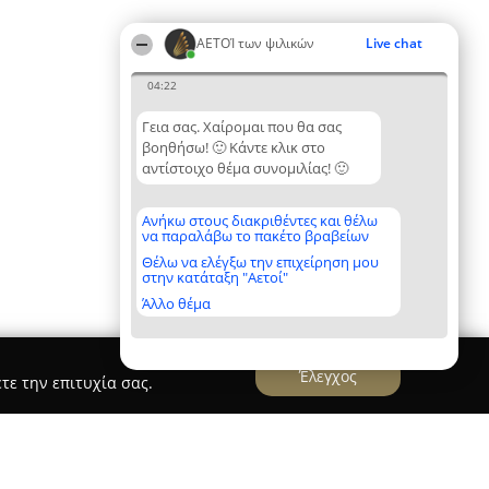
ΑΕΤΟΊ των ψιλικών
Live chat
04:22
Γεια σας. Χαίρομαι που θα σας
βοηθήσω! 🙂 Κάντε κλικ στο
αντίστοιχο θέμα συνομιλίας! 🙂
Ανήκω στους διακριθέντες και θέλω
να παραλάβω το πακέτο βραβείων
Θέλω να ελέγξω την επιχείρηση μου
στην κατάταξη "Αετοί"
Άλλο θέμα
Έλεγχος
τε την επιτυχία σας.