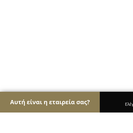
Αυτή είναι η εταιρεία σας?
Ελέ
Αετοί των ψιλικών
Παντοπωλεία, Ψιλικά, Σούπε