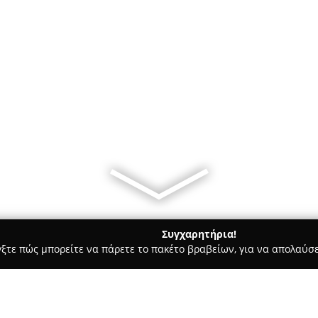
Συγχαρητήρια!
γξτε πώς μπορείτε να πάρετε το πακέτο βραβείων, για να απολαύσε
ρ Μάρκετ - Αρναια
Mini Market Παπαευσταθιου