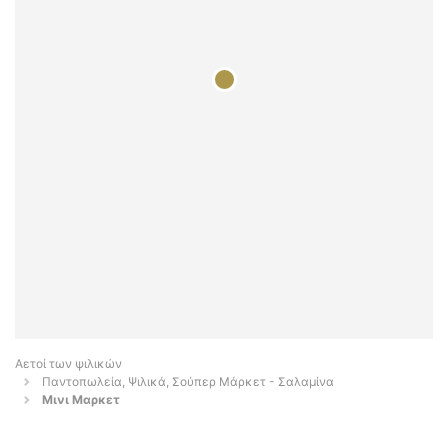
Αετοί των ψιλικών
Παντοπωλεία, Ψιλικά, Σούπερ Μάρκετ - Σαλαμίνα
Μινι Μαρκετ