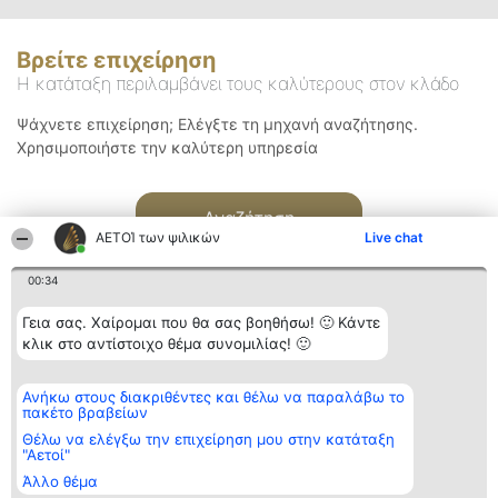
Βρείτε επιχείρηση
Η κατάταξη περιλαμβάνει τους καλύτερους στον κλάδο
Ψάχνετε επιχείρηση; Ελέγξτε τη μηχανή αναζήτησης.
Χρησιμοποιήστε την καλύτερη υπηρεσία
Αναζήτηση
ΑΕΤΟΊ των ψιλικών
Live chat
00:34
Γεια σας. Χαίρομαι που θα σας βοηθήσω! 🙂 Κάντε
κλικ στο αντίστοιχο θέμα συνομιλίας! 🙂
Διοργανωτής της
Κατάταξη
Επικοινωνία
Ανήκω στους διακριθέντες και θέλω να παραλάβω το
κατάταξης
Διακριθέντες
Επικοινωνία
πακέτο βραβείων
BEAUTIFUL COMPANY
Λίστα όλων
Μονοπρόσωπη ΙΚΕ
των
Θέλω να ελέγξω την επιχείρηση μου στην κατάταξη
ΤΗΛ. ΕΠΙΚΟΙΝΩΝΙΑΣ:
διακριθέντων
"Αετοί"
2104128019
Μεθοδολογία
Άλλο θέμα
email:
Όροι &
aetoi@beautifulcompany.co
προϋποθέσεις