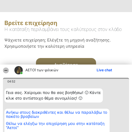
Βρείτε επιχείρηση
Η κατάταξη περιλαμβάνει τους καλύτερους στον κλάδο
Ψάχνετε επιχείρηση; Ελέγξτε τη μηχανή αναζήτησης.
Χρησιμοποιήστε την καλύτερη υπηρεσία
Αναζήτηση
ΑΕΤΟΊ των ψιλικών
Live chat
04:52
Γεια σας. Χαίρομαι που θα σας βοηθήσω! 🙂 Κάντε
κλικ στο αντίστοιχο θέμα συνομιλίας! 🙂
Διοργανωτής της
Κατάταξη
Επικοινωνία
Ανήκω στους διακριθέντες και θέλω να παραλάβω το
κατάταξης
Διακριθέντες
Επικοινωνία
πακέτο βραβείων
BEAUTIFUL COMPANY
Λίστα όλων
Μονοπρόσωπη ΙΚΕ
των
Θέλω να ελέγξω την επιχείρηση μου στην κατάταξη
ΤΗΛ. ΕΠΙΚΟΙΝΩΝΙΑΣ:
διακριθέντων
"Αετοί"
2104128019
Μεθοδολογία