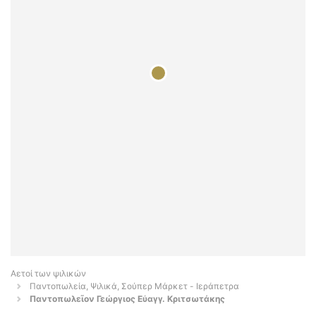
Αετοί των ψιλικών
Παντοπωλεία, Ψιλικά, Σούπερ Μάρκετ - Ιεράπετρα
Παντοπωλεῖον Γεώργιος Εὐαγγ. Κριτσωτάκης