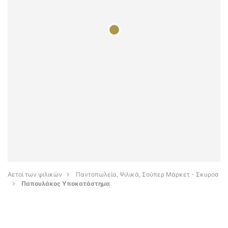
Αετοί των ψιλικών
Παντοπωλεία, Ψιλικά, Σούπερ Μάρκετ - Σκυροσ
Παπουλάκος Υποκατάστημα