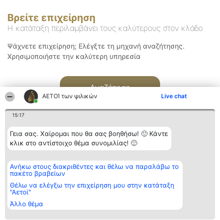
Βρείτε επιχείρηση
Η κατάταξη περιλαμβάνει τους καλύτερους στον κλάδο
Ψάχνετε επιχείρηση; Ελέγξτε τη μηχανή αναζήτησης.
Χρησιμοποιήστε την καλύτερη υπηρεσία
Αναζήτηση
ΑΕΤΟΊ των ψιλικών
Live chat
15:17
Γεια σας. Χαίρομαι που θα σας βοηθήσω! 🙂 Κάντε
κλικ στο αντίστοιχο θέμα συνομιλίας! 🙂
Διοργανωτής της
Κατάταξη
Επικοινωνία
Ανήκω στους διακριθέντες και θέλω να παραλάβω το
κατάταξης
Διακριθέντες
Επικοινωνία
πακέτο βραβείων
BEAUTIFUL COMPANY
Λίστα όλων
Μονοπρόσωπη ΙΚΕ
των
Θέλω να ελέγξω την επιχείρηση μου στην κατάταξη
ΤΗΛ. ΕΠΙΚΟΙΝΩΝΙΑΣ:
διακριθέντων
"Αετοί"
2104128019
Μεθοδολογία
Άλλο θέμα
email:
Όροι &
aetoi@beautifulcompany.co
προϋποθέσεις
ΠΟΛΙΤΙΚΗ