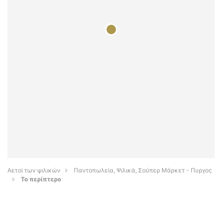
Αετοί των ψιλικών
Παντοπωλεία, Ψιλικά, Σούπερ Μάρκετ - Πυργος
Το περίπτερο