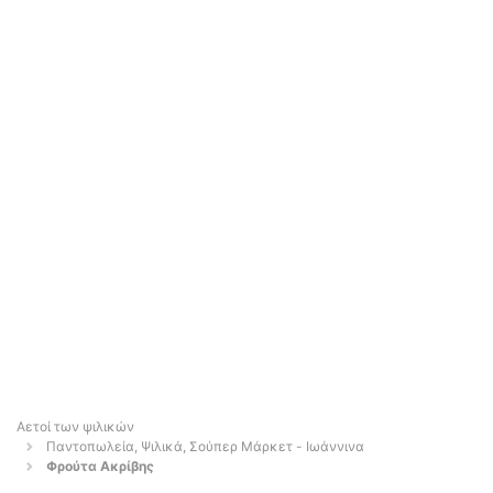
Αετοί των ψιλικών
Παντοπωλεία, Ψιλικά, Σούπερ Μάρκετ - Ιωάννινα
Φρούτα Ακρίβης