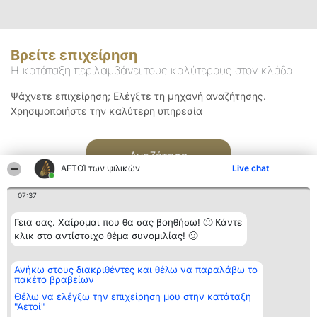
Βρείτε επιχείρηση
Η κατάταξη περιλαμβάνει τους καλύτερους στον κλάδο
Ψάχνετε επιχείρηση; Ελέγξτε τη μηχανή αναζήτησης.
Χρησιμοποιήστε την καλύτερη υπηρεσία
Αναζήτηση
ΑΕΤΟΊ των ψιλικών
Live chat
07:37
Γεια σας. Χαίρομαι που θα σας βοηθήσω! 🙂 Κάντε
κλικ στο αντίστοιχο θέμα συνομιλίας! 🙂
Διοργανωτής της
Κατάταξη
Επικοινωνία
Ανήκω στους διακριθέντες και θέλω να παραλάβω το
κατάταξης
Διακριθέντες
Επικοινωνία
πακέτο βραβείων
BEAUTIFUL COMPANY
Λίστα όλων
Μονοπρόσωπη ΙΚΕ
των
Θέλω να ελέγξω την επιχείρηση μου στην κατάταξη
ΤΗΛ. ΕΠΙΚΟΙΝΩΝΙΑΣ:
διακριθέντων
"Αετοί"
2104128019
Μεθοδολογία