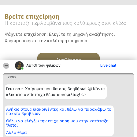
Βρείτε επιχείρηση
Η κατάταξη περιλαμβάνει τους καλύτερους στον κλάδο
Ψάχνετε επιχείρηση; Ελέγξτε τη μηχανή αναζήτησης.
Χρησιμοποιήστε την καλύτερη υπηρεσία
Αναζήτηση
ΑΕΤΟΊ των ψιλικών
Live chat
21:00
Γεια σας. Χαίρομαι που θα σας βοηθήσω! 🙂 Κάντε
κλικ στο αντίστοιχο θέμα συνομιλίας! 🙂
Διοργανωτής της
Κατάταξη
Επικοινωνία
Ανήκω στους διακριθέντες και θέλω να παραλάβω το
κατάταξης
Διακριθέντες
Επικοινωνία
πακέτο βραβείων
BEAUTIFUL COMPANY
Λίστα όλων
Μονοπρόσωπη ΙΚΕ
των
Θέλω να ελέγξω την επιχείρηση μου στην κατάταξη
ΤΗΛ. ΕΠΙΚΟΙΝΩΝΙΑΣ:
διακριθέντων
"Αετοί"
2104128019
Μεθοδολογία
Άλλο θέμα
email:
Όροι &
aetoi@beautifulcompany.co
προϋποθέσεις