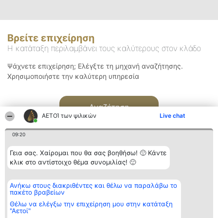
Βρείτε επιχείρηση
Η κατάταξη περιλαμβάνει τους καλύτερους στον κλάδο
Ψάχνετε επιχείρηση; Ελέγξτε τη μηχανή αναζήτησης.
Χρησιμοποιήστε την καλύτερη υπηρεσία
Αναζήτηση
ΑΕΤΟΊ των ψιλικών
Live chat
09:20
Γεια σας. Χαίρομαι που θα σας βοηθήσω! 🙂 Κάντε
κλικ στο αντίστοιχο θέμα συνομιλίας! 🙂
Διοργανωτής της
Κατάταξη
Επικοινωνία
Ανήκω στους διακριθέντες και θέλω να παραλάβω το
κατάταξης
Διακριθέντες
Επικοινωνία
πακέτο βραβείων
BEAUTIFUL COMPANY
Λίστα όλων
Μονοπρόσωπη ΙΚΕ
των
Θέλω να ελέγξω την επιχείρηση μου στην κατάταξη
ΤΗΛ. ΕΠΙΚΟΙΝΩΝΙΑΣ:
διακριθέντων
"Αετοί"
2104128019
Μεθοδολογία