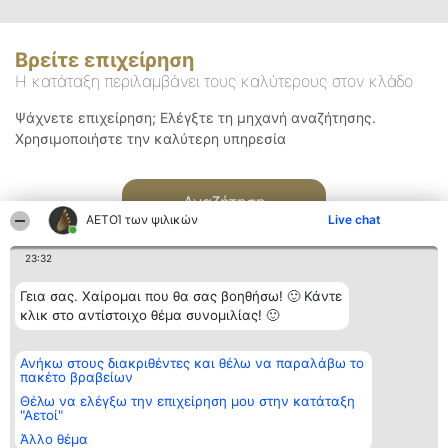
Βρείτε επιχείρηση
Η κατάταξη περιλαμβάνει τους καλύτερους στον κλάδο
Ψάχνετε επιχείρηση; Ελέγξτε τη μηχανή αναζήτησης.
Χρησιμοποιήστε την καλύτερη υπηρεσία
Αναζήτηση
ΑΕΤΟΊ των ψιλικών
Live chat
23:32
Γεια σας. Χαίρομαι που θα σας βοηθήσω! 🙂 Κάντε
κλικ στο αντίστοιχο θέμα συνομιλίας! 🙂
Διοργανωτής της
Κατάταξη
Επικοινωνία
Ανήκω στους διακριθέντες και θέλω να παραλάβω το
κατάταξης
Διακριθέντες
Επικοινωνία
πακέτο βραβείων
BEAUTIFUL COMPANY
Λίστα όλων
Μονοπρόσωπη ΙΚΕ
των
Θέλω να ελέγξω την επιχείρηση μου στην κατάταξη
ΤΗΛ. ΕΠΙΚΟΙΝΩΝΙΑΣ:
διακριθέντων
"Αετοί"
2104128019
Μεθοδολογία
Άλλο θέμα
email:
Όροι &