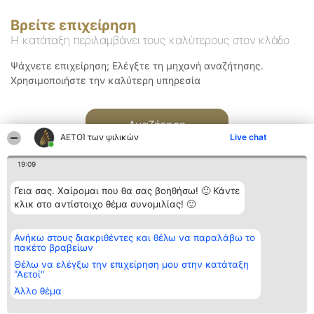
Βρείτε επιχείρηση
Η κατάταξη περιλαμβάνει τους καλύτερους στον κλάδο
Ψάχνετε επιχείρηση; Ελέγξτε τη μηχανή αναζήτησης.
Χρησιμοποιήστε την καλύτερη υπηρεσία
Αναζήτηση
ΑΕΤΟΊ των ψιλικών
Live chat
19:09
Γεια σας. Χαίρομαι που θα σας βοηθήσω! 🙂 Κάντε
κλικ στο αντίστοιχο θέμα συνομιλίας! 🙂
Διοργανωτής της
Κατάταξη
Επικοινωνία
Ανήκω στους διακριθέντες και θέλω να παραλάβω το
κατάταξης
Διακριθέντες
Επικοινωνία
πακέτο βραβείων
BEAUTIFUL COMPANY
Λίστα όλων
Μονοπρόσωπη ΙΚΕ
των
Θέλω να ελέγξω την επιχείρηση μου στην κατάταξη
ΤΗΛ. ΕΠΙΚΟΙΝΩΝΙΑΣ:
διακριθέντων
"Αετοί"
2104128019
Μεθοδολογία
Άλλο θέμα
email:
Όροι &
aetoi@beautifulcompany.co
προϋποθέσεις
ΠΟΛΙΤΙΚΗ