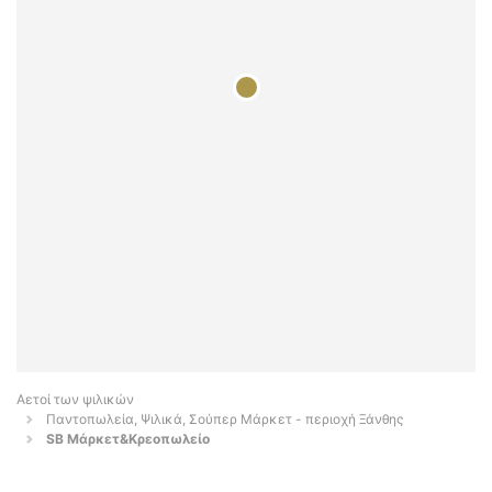
Αετοί των ψιλικών
Παντοπωλεία, Ψιλικά, Σούπερ Μάρκετ - περιοχή Ξάνθης
SB Μάρκετ&Κρεοπωλείο