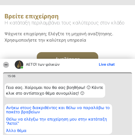
Βρείτε επιχείρηση
Η κατάταξη περιλαμβάνει τους καλύτερους στον κλάδο
Ψάχνετε επιχείρηση; Ελέγξτε τη μηχανή αναζήτησης.
Χρησιμοποιήστε την καλύτερη υπηρεσία
Αναζήτηση
ΑΕΤΟΊ των ψιλικών
Live chat
15:06
Γεια σας. Χαίρομαι που θα σας βοηθήσω! 🙂 Κάντε
κλικ στο αντίστοιχο θέμα συνομιλίας! 🙂
Διοργανωτής της
Κατάταξη
Επικοινωνία
Ανήκω στους διακριθέντες και θέλω να παραλάβω το
κατάταξης
Διακριθέντες
Επικοινωνία
πακέτο βραβείων
BEAUTIFUL COMPANY
Λίστα όλων
Μονοπρόσωπη ΙΚΕ
των
Θέλω να ελέγξω την επιχείρηση μου στην κατάταξη
ΤΗΛ. ΕΠΙΚΟΙΝΩΝΙΑΣ:
διακριθέντων
"Αετοί"
2104128019
Μεθοδολογία
Άλλο θέμα
email:
Όροι &
aetoi@beautifulcompany.co
προϋποθέσεις