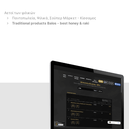
Αετοί των ψιλικών
Παντοπωλεία, Ψιλικά, Σούπερ Μάρκετ - Κίσσαμος
Traditional products Balos - best honey & raki