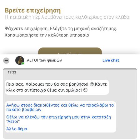
Βρείτε επιχείρηση
Η κατάταξη περιλαμβάνει τους καλύτερους στον κλάδο
Ψάχνετε επιχείρηση; Ελέγξτε τη μηχανή αναζήτησης.
Χρησιμοποιήστε την καλύτερη υπηρεσία
Αναζήτηση
ΑΕΤΟΊ των ψιλικών
Live chat
19:33
Γεια σας. Χαίρομαι που θα σας βοηθήσω! 🙂 Κάντε
κλικ στο αντίστοιχο θέμα συνομιλίας! 🙂
Διοργανωτής της
Κατάταξη
Επικοινωνία
Ανήκω στους διακριθέντες και θέλω να παραλάβω το
κατάταξης
Διακριθέντες
Επικοινωνία
πακέτο βραβείων
BEAUTIFUL COMPANY
Λίστα όλων
Μονοπρόσωπη ΙΚΕ
των
Θέλω να ελέγξω την επιχείρηση μου στην κατάταξη
ΤΗΛ. ΕΠΙΚΟΙΝΩΝΙΑΣ:
διακριθέντων
"Αετοί"
2104128019
Μεθοδολογία
Άλλο θέμα
email:
Όροι &
aetoi@beautifulcompany.co
προϋποθέσεις
ΠΟΛΙΤΙΚΗ